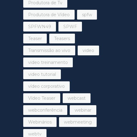
Produtora de Tv
Produtora de Vídeo
spfw
SPFWN49
SPWF
Teaser
Teasers
Transmissão ao vivo
video
video treinamento
video tutorial
vídeo corporativo
Vídeo Teaser
webcast
webconferência
webinar
Webinários
webmeeting
webtv