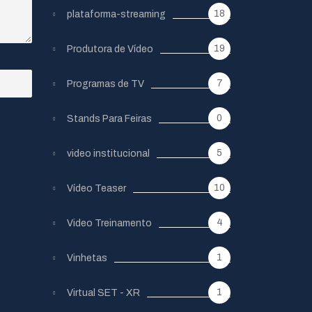
18
plataforma-streaming
19
Produtora de Vídeo
7
Programas de TV
0
Stands Para Feiras
5
video institucional
10
Vídeo Teaser
4
Video Treinamento
1
Vinhetas
1
Virtual SET - XR