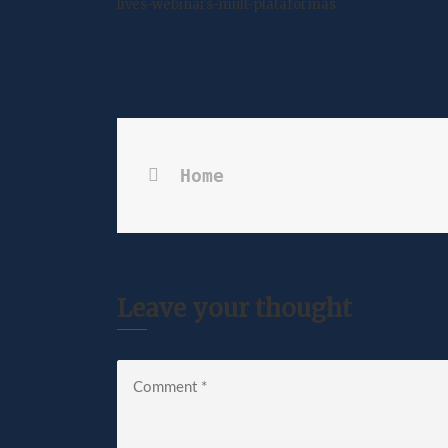
lives-webinars-mult-plataformas
Home
Leave your thought