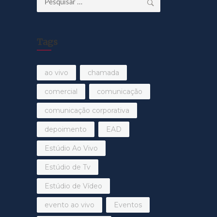
por:
Tags
ao vivo
chamada
comercial
comunicação
comunicação corporativa
depoimento
EAD
Estúdio Ao Vivo
Estúdio de Tv
Estúdio de Vídeo
evento ao vivo
Eventos