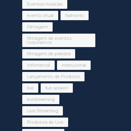
Eventos musicais
evento vitual
fashiontv
Filmagem
filmagem de eventos
corporativos
filmagem de palestra
Infomercial
institucional
Lançamento de Produtos
live
live session
livestreaming
Live Streaming
Produtora de Live