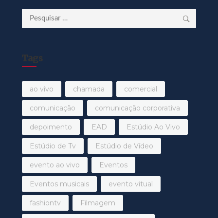
Pesquisar
por:
Tags
ao vivo
chamada
comercial
comunicação
comunicação corporativa
depoimento
EAD
Estúdio Ao Vivo
Estúdio de Tv
Estúdio de Vídeo
evento ao vivo
Eventos
Eventos musicais
evento vitual
fashiontv
Filmagem