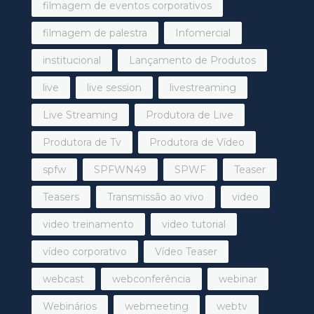
filmagem de eventos corporativos
filmagem de palestra
Infomercial
institucional
Lançamento de Produtos
live
live session
livestreaming
Live Streaming
Produtora de Live
Produtora de Tv
Produtora de Vídeo
spfw
SPFWN49
SPWF
Teaser
Teasers
Transmissão ao vivo
video
video treinamento
video tutorial
vídeo corporativo
Vídeo Teaser
webcast
webconferência
webinar
Webinários
webmeeting
webtv