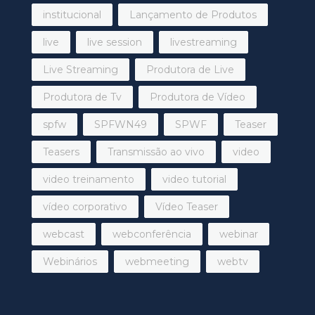
institucional
Lançamento de Produtos
live
live session
livestreaming
Live Streaming
Produtora de Live
Produtora de Tv
Produtora de Vídeo
spfw
SPFWN49
SPWF
Teaser
Teasers
Transmissão ao vivo
video
video treinamento
video tutorial
vídeo corporativo
Vídeo Teaser
webcast
webconferência
webinar
Webinários
webmeeting
webtv