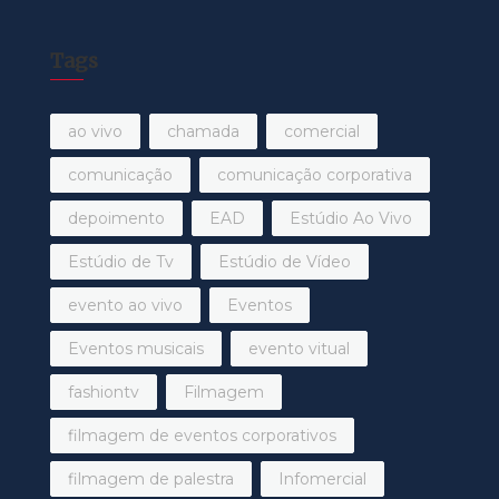
Tags
ao vivo
chamada
comercial
comunicação
comunicação corporativa
depoimento
EAD
Estúdio Ao Vivo
Estúdio de Tv
Estúdio de Vídeo
evento ao vivo
Eventos
Eventos musicais
evento vitual
fashiontv
Filmagem
filmagem de eventos corporativos
filmagem de palestra
Infomercial