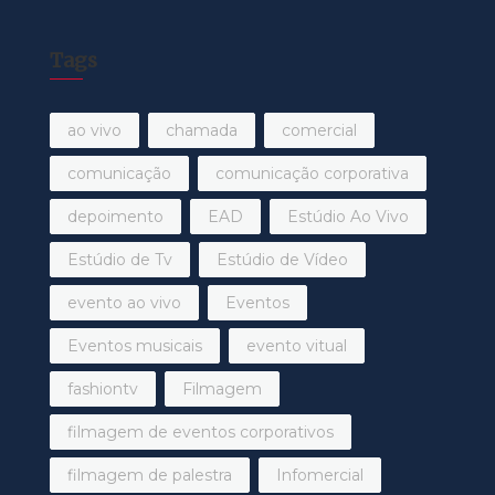
Tags
ao vivo
chamada
comercial
comunicação
comunicação corporativa
depoimento
EAD
Estúdio Ao Vivo
Estúdio de Tv
Estúdio de Vídeo
evento ao vivo
Eventos
Eventos musicais
evento vitual
fashiontv
Filmagem
filmagem de eventos corporativos
filmagem de palestra
Infomercial