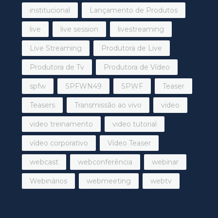
institucional
Lançamento de Produtos
live
live session
livestreaming
Live Streaming
Produtora de Live
Produtora de Tv
Produtora de Vídeo
spfw
SPFWN49
SPWF
Teaser
Teasers
Transmissão ao vivo
video
video treinamento
video tutorial
vídeo corporativo
Vídeo Teaser
webcast
webconferência
webinar
Webinários
webmeeting
webtv