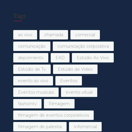
Tags
ao vivo
chamada
comercial
comunicação
comunicação corporativa
depoimento
EAD
Estúdio Ao Vivo
Estúdio de Tv
Estúdio de Vídeo
evento ao vivo
Eventos
Eventos musicais
evento vitual
fashiontv
Filmagem
filmagem de eventos corporativos
filmagem de palestra
Infomercial