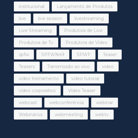
institucional
Lançamento de Produtos
live
live session
livestreaming
Live Streaming
Produtora de Live
Produtora de Tv
Produtora de Vídeo
spfw
SPFWN49
SPWF
Teaser
Teasers
Transmissão ao vivo
video
video treinamento
video tutorial
vídeo corporativo
Vídeo Teaser
webcast
webconferência
webinar
Webinários
webmeeting
webtv