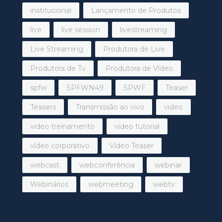
institucional
Lançamento de Produtos
live
live session
livestreaming
Live Streaming
Produtora de Live
Produtora de Tv
Produtora de Vídeo
spfw
SPFWN49
SPWF
Teaser
Teasers
Transmissão ao vivo
video
video treinamento
video tutorial
vídeo corporativo
Vídeo Teaser
webcast
webconferência
webinar
Webinários
webmeeting
webtv