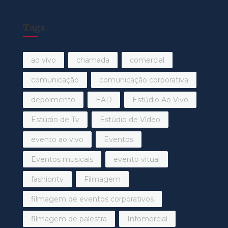
Tags
ao vivo
chamada
comercial
comunicação
comunicação corporativa
depoimento
EAD
Estúdio Ao Vivo
Estúdio de Tv
Estúdio de Vídeo
evento ao vivo
Eventos
Eventos musicais
evento vitual
fashiontv
Filmagem
filmagem de eventos corporativos
filmagem de palestra
Infomercial