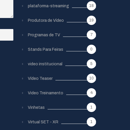
18
plataforma-streaming
19
Produtora de Vídeo
7
Programas de TV
0
Stands Para Feiras
5
video institucional
10
Vídeo Teaser
4
Video Treinamento
1
Vinhetas
1
Virtual SET - XR