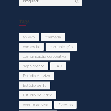
por:
Tags
ao vivo
chamada
comercial
comunicação
comunicação corporativa
depoimento
EAD
Estúdio Ao Vivo
Estúdio de Tv
Estúdio de Vídeo
evento ao vivo
Eventos