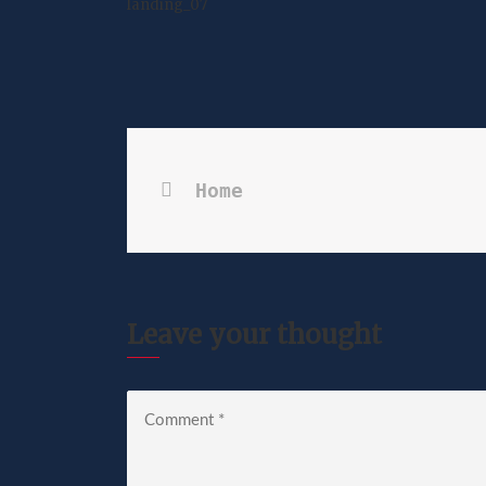
landing_07
Home
Leave your thought