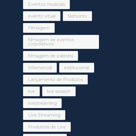
Eventos musicais
evento vitual
fashiontv
Filmagem
filmagem de eventos
corporativos
filmagem de palestra
Infomercial
institucional
Lançamento de Produtos
live
live session
livestreaming
Live Streaming
Produtora de Live