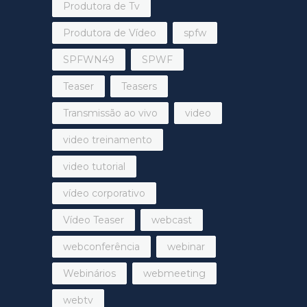
Produtora de Tv
Produtora de Vídeo
spfw
SPFWN49
SPWF
Teaser
Teasers
Transmissão ao vivo
video
video treinamento
video tutorial
vídeo corporativo
Vídeo Teaser
webcast
webconferência
webinar
Webinários
webmeeting
webtv