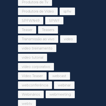
Produtora de Tv
Produtora de Vídeo
spfw
SPFWN49
SPWF
Teaser
Teasers
Transmissão ao vivo
video
video treinamento
video tutorial
vídeo corporativo
Vídeo Teaser
webcast
webconferência
webinar
Webinários
webmeeting
webtv