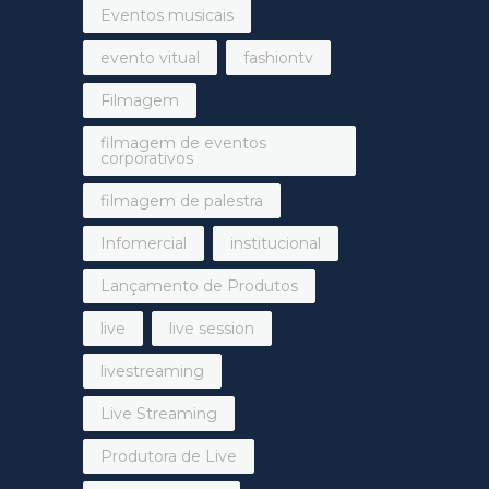
Eventos musicais
evento vitual
fashiontv
Filmagem
filmagem de eventos
corporativos
filmagem de palestra
Infomercial
institucional
Lançamento de Produtos
live
live session
livestreaming
Live Streaming
Produtora de Live