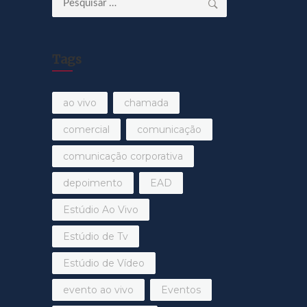
por:
Tags
ao vivo
chamada
comercial
comunicação
comunicação corporativa
depoimento
EAD
Estúdio Ao Vivo
Estúdio de Tv
Estúdio de Vídeo
evento ao vivo
Eventos