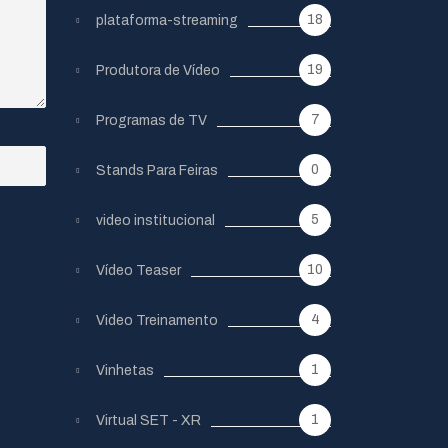
18
plataforma-streaming
19
Produtora de Vídeo
7
Programas de TV
0
Stands Para Feiras
5
video institucional
10
Vídeo Teaser
4
Video Treinamento
1
Vinhetas
1
Virtual SET - XR