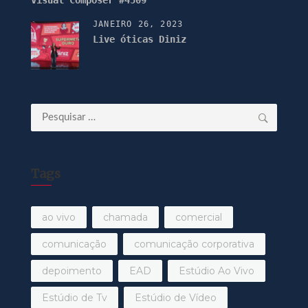
JANEIRO 26, 2023
Live óticas Diniz
Pesquisar
por:
Tags
ao vivo
chamada
comercial
comunicação
comunicação corporativa
depoimento
EAD
Estúdio Ao Vivo
Estúdio de Tv
Estúdio de Vídeo