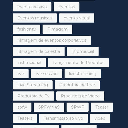
evento ao vivo
Eventos
Eventos musicais
evento vitual
fashiontv
Filmagem
filmagem de eventos corporativos
filmagem de palestra
Infomercial
institucional
Lançamento de Produtos
live
live session
livestreaming
Live Streaming
Produtora de Live
Produtora de Tv
Produtora de Vídeo
spfw
SPFWN49
SPWF
Teaser
Teasers
Transmissão ao vivo
video