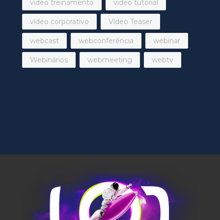
video treinamento
video tutorial
vídeo corporativo
Vídeo Teaser
webcast
webconferência
webinar
Webinários
webmeeting
webtv