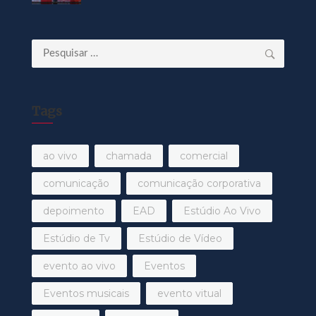
Pesquisar
por:
Tags
ao vivo
chamada
comercial
comunicação
comunicação corporativa
depoimento
EAD
Estúdio Ao Vivo
Estúdio de Tv
Estúdio de Vídeo
evento ao vivo
Eventos
Eventos musicais
evento vitual