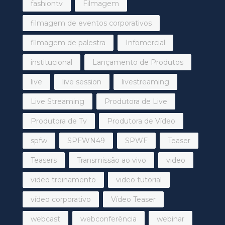
fashiontv
Filmagem
filmagem de eventos corporativos
filmagem de palestra
Infomercial
institucional
Lançamento de Produtos
live
live session
livestreaming
Live Streaming
Produtora de Live
Produtora de Tv
Produtora de Vídeo
spfw
SPFWN49
SPWF
Teaser
Teasers
Transmissão ao vivo
video
video treinamento
video tutorial
vídeo corporativo
Vídeo Teaser
webcast
webconferência
webinar