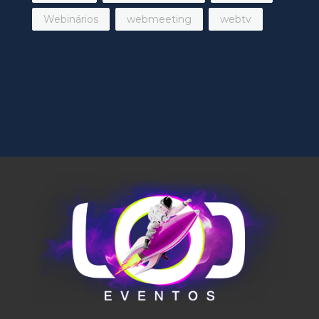
Webinários
webmeeting
webtv