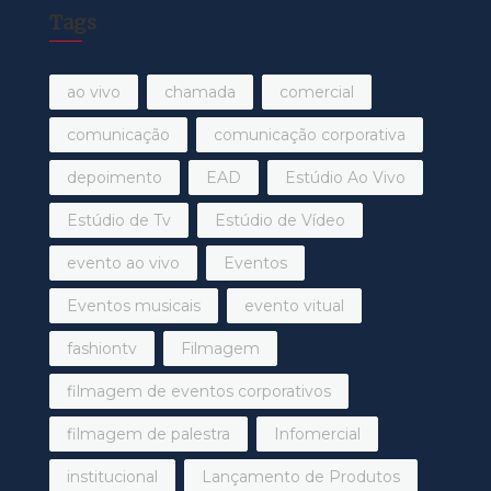
Tags
ao vivo
chamada
comercial
comunicação
comunicação corporativa
depoimento
EAD
Estúdio Ao Vivo
Estúdio de Tv
Estúdio de Vídeo
evento ao vivo
Eventos
Eventos musicais
evento vitual
fashiontv
Filmagem
filmagem de eventos corporativos
filmagem de palestra
Infomercial
institucional
Lançamento de Produtos