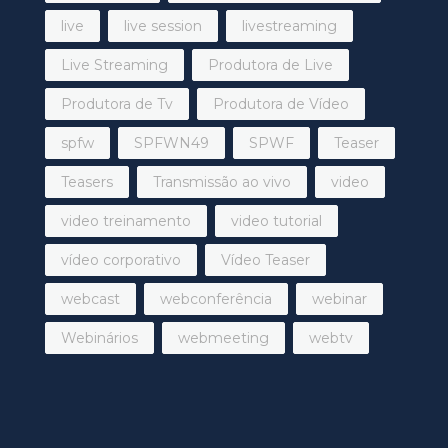
live
live session
livestreaming
Live Streaming
Produtora de Live
Produtora de Tv
Produtora de Vídeo
spfw
SPFWN49
SPWF
Teaser
Teasers
Transmissão ao vivo
video
video treinamento
video tutorial
vídeo corporativo
Vídeo Teaser
webcast
webconferência
webinar
Webinários
webmeeting
webtv