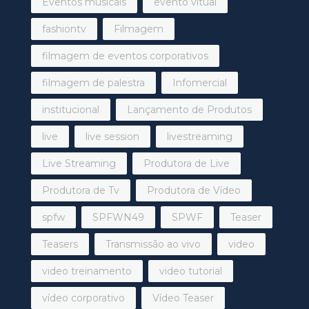
Eventos musicais
evento vitual
fashiontv
Filmagem
filmagem de eventos corporativos
filmagem de palestra
Infomercial
institucional
Lançamento de Produtos
live
live session
livestreaming
Live Streaming
Produtora de Live
Produtora de Tv
Produtora de Vídeo
spfw
SPFWN49
SPWF
Teaser
Teasers
Transmissão ao vivo
video
video treinamento
video tutorial
vídeo corporativo
Vídeo Teaser