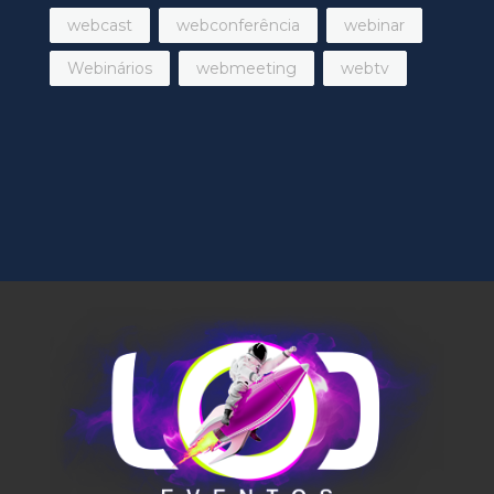
webcast
webconferência
webinar
Webinários
webmeeting
webtv