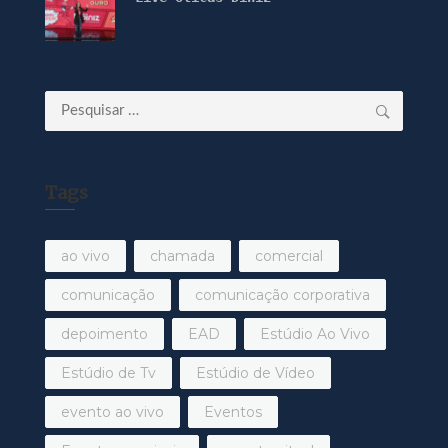
Pesquisar
por:
Tags
ao vivo
chamada
comercial
comunicação
comunicação corporativa
depoimento
EAD
Estúdio Ao Vivo
Estúdio de Tv
Estúdio de Vídeo
evento ao vivo
Eventos