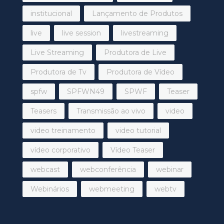
institucional
Lançamento de Produtos
live
live session
livestreaming
Live Streaming
Produtora de Live
Produtora de Tv
Produtora de Vídeo
spfw
SPFWN49
SPWF
Teaser
Teasers
Transmissão ao vivo
video
video treinamento
video tutorial
vídeo corporativo
Vídeo Teaser
webcast
webconferência
webinar
Webinários
webmeeting
webtv