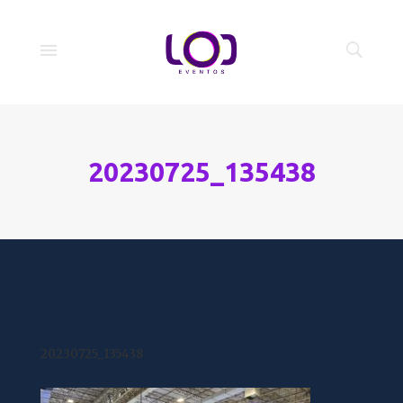
20230725_135438
20230725_135438