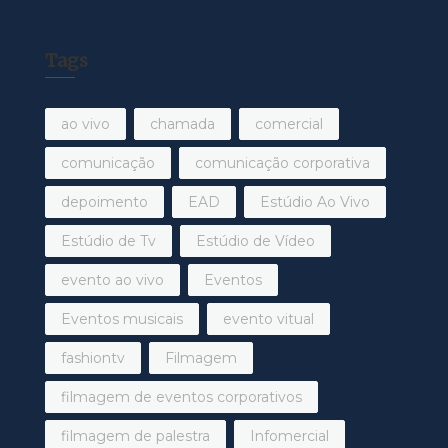
Tags
ao vivo
chamada
comercial
comunicação
comunicação corporativa
depoimento
EAD
Estúdio Ao Vivo
Estúdio de Tv
Estúdio de Vídeo
evento ao vivo
Eventos
Eventos musicais
evento vitual
fashiontv
Filmagem
filmagem de eventos corporativos
filmagem de palestra
Infomercial