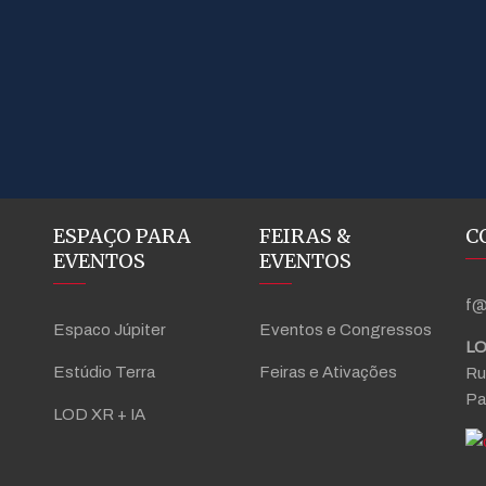
ESPAÇO PARA
FEIRAS &
C
EVENTOS
EVENTOS
f@
Espaco Júpiter
Eventos e Congressos
LO
Estúdio Terra
Feiras e Ativações
Ru
Pa
LOD XR + IA