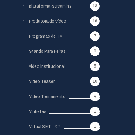
18
plataforma-streaming
19
Produtora de Vídeo
7
Programas de TV
0
Stands Para Feiras
5
video institucional
10
Vídeo Teaser
4
Video Treinamento
1
Vinhetas
1
Virtual SET - XR