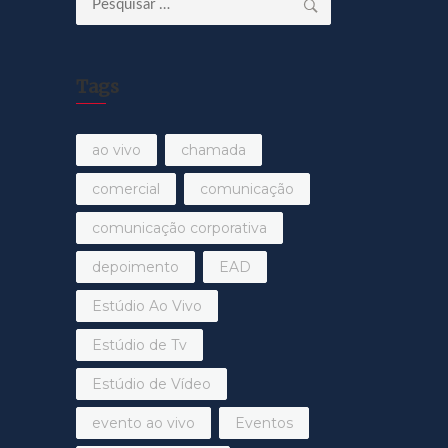
por:
Tags
ao vivo
chamada
comercial
comunicação
comunicação corporativa
depoimento
EAD
Estúdio Ao Vivo
Estúdio de Tv
Estúdio de Vídeo
evento ao vivo
Eventos