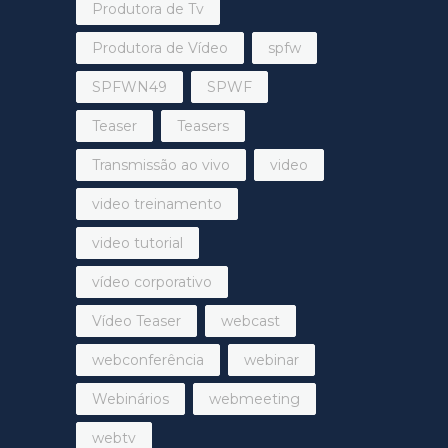
Produtora de Tv
Produtora de Vídeo
spfw
SPFWN49
SPWF
Teaser
Teasers
Transmissão ao vivo
video
video treinamento
video tutorial
vídeo corporativo
Vídeo Teaser
webcast
webconferência
webinar
Webinários
webmeeting
webtv