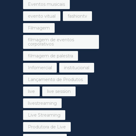
Eventos musicais
evento vitual
fashiontv
Filmagem
filmagem de eventos
corporativos
filmagem de palestra
Infomercial
institucional
Lançamento de Produtos
live
live session
livestreaming
Live Streaming
Produtora de Live