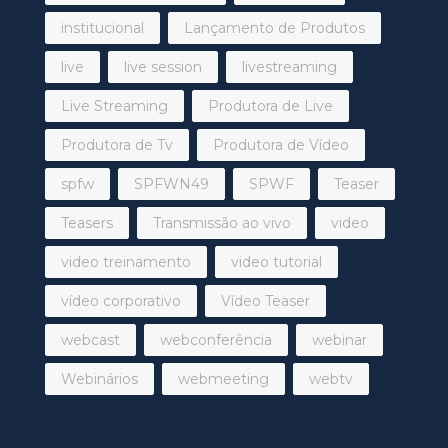
institucional
Lançamento de Produtos
live
live session
livestreaming
Live Streaming
Produtora de Live
Produtora de Tv
Produtora de Vídeo
spfw
SPFWN49
SPWF
Teaser
Teasers
Transmissão ao vivo
video
video treinamento
video tutorial
vídeo corporativo
Vídeo Teaser
webcast
webconferência
webinar
Webinários
webmeeting
webtv