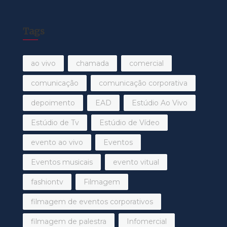
Tags
ao vivo
chamada
comercial
comunicação
comunicação corporativa
depoimento
EAD
Estúdio Ao Vivo
Estúdio de Tv
Estúdio de Vídeo
evento ao vivo
Eventos
Eventos musicais
evento vitual
fashiontv
Filmagem
filmagem de eventos corporativos
filmagem de palestra
Infomercial