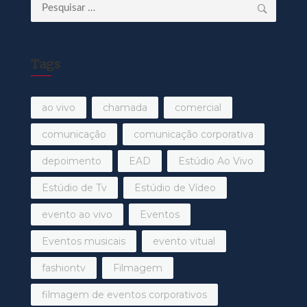
Pesquisar
por:
Tags
ao vivo
chamada
comercial
comunicação
comunicação corporativa
depoimento
EAD
Estúdio Ao Vivo
Estúdio de Tv
Estúdio de Vídeo
evento ao vivo
Eventos
Eventos musicais
evento vitual
fashiontv
Filmagem
filmagem de eventos corporativos