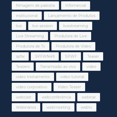
filmagem de palestra
Infomercial
institucional
Lançamento de Produtos
live
live session
livestreaming
Live Streaming
Produtora de Live
Produtora de Tv
Produtora de Vídeo
spfw
SPFWN49
SPWF
Teaser
Teasers
Transmissão ao vivo
video
video treinamento
video tutorial
vídeo corporativo
Vídeo Teaser
webcast
webconferência
webinar
Webinários
webmeeting
webtv