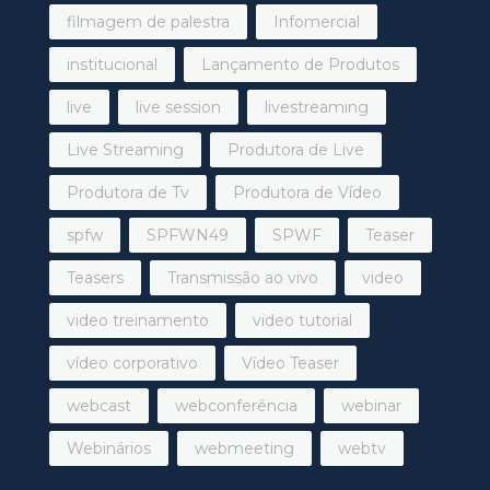
filmagem de palestra
Infomercial
institucional
Lançamento de Produtos
live
live session
livestreaming
Live Streaming
Produtora de Live
Produtora de Tv
Produtora de Vídeo
spfw
SPFWN49
SPWF
Teaser
Teasers
Transmissão ao vivo
video
video treinamento
video tutorial
vídeo corporativo
Vídeo Teaser
webcast
webconferência
webinar
Webinários
webmeeting
webtv