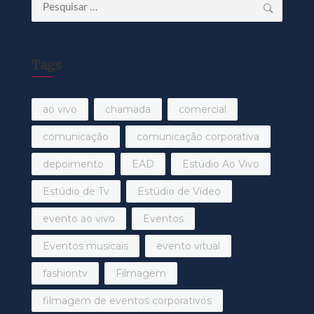
Pesquisar
por:
Tags
ao vivo
chamada
comercial
comunicação
comunicação corporativa
depoimento
EAD
Estúdio Ao Vivo
Estúdio de Tv
Estúdio de Vídeo
evento ao vivo
Eventos
Eventos musicais
evento vitual
fashiontv
Filmagem
filmagem de eventos corporativos