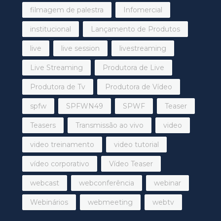
filmagem de palestra
Infomercial
institucional
Lançamento de Produtos
live
live session
livestreaming
Live Streaming
Produtora de Live
Produtora de Tv
Produtora de Vídeo
spfw
SPFWN49
SPWF
Teaser
Teasers
Transmissão ao vivo
video
video treinamento
video tutorial
vídeo corporativo
Vídeo Teaser
webcast
webconferência
webinar
Webinários
webmeeting
webtv