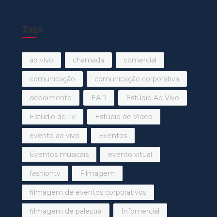
Tags
ao vivo
chamada
comercial
comunicação
comunicação corporativa
depoimento
EAD
Estúdio Ao Vivo
Estúdio de Tv
Estúdio de Vídeo
evento ao vivo
Eventos
Eventos musicais
evento vitual
fashiontv
Filmagem
filmagem de eventos corporativos
filmagem de palestra
Infomercial