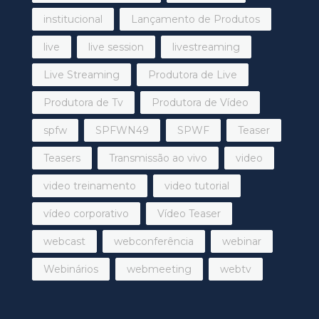
institucional
Lançamento de Produtos
live
live session
livestreaming
Live Streaming
Produtora de Live
Produtora de Tv
Produtora de Vídeo
spfw
SPFWN49
SPWF
Teaser
Teasers
Transmissão ao vivo
video
video treinamento
video tutorial
vídeo corporativo
Vídeo Teaser
webcast
webconferência
webinar
Webinários
webmeeting
webtv