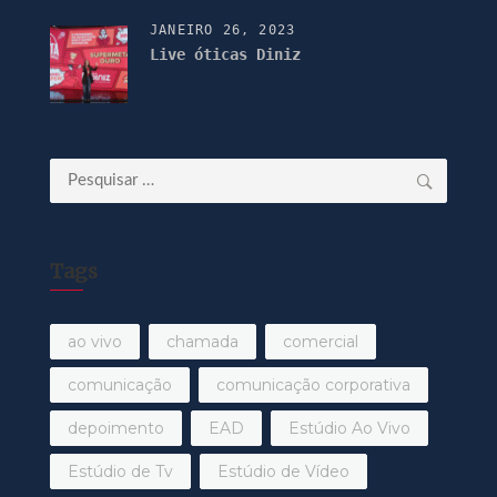
JANEIRO 26, 2023
Live óticas Diniz
Pesquisar
por:
Tags
ao vivo
chamada
comercial
comunicação
comunicação corporativa
depoimento
EAD
Estúdio Ao Vivo
Estúdio de Tv
Estúdio de Vídeo