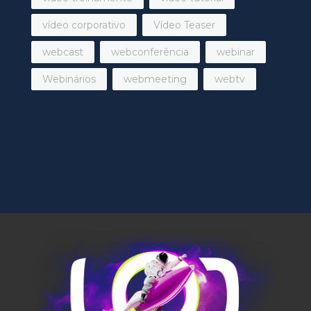
vídeo corporativo
Vídeo Teaser
webcast
webconferência
webinar
Webinários
webmeeting
webtv