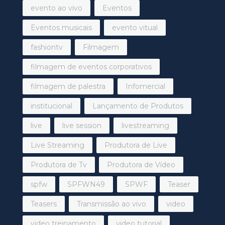
evento ao vivo
Eventos
Eventos musicais
evento vitual
fashiontv
Filmagem
filmagem de eventos corporativos
filmagem de palestra
Infomercial
institucional
Lançamento de Produtos
live
live session
livestreaming
Live Streaming
Produtora de Live
Produtora de Tv
Produtora de Vídeo
spfw
SPFWN49
SPWF
Teaser
Teasers
Transmissão ao vivo
video
video treinamento
video tutorial