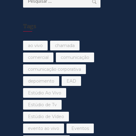
por:
Tags
ao vivo
chamada
comercial
comunicação
comunicação corporativa
depoimento
EAD
Estúdio Ao Vivo
Estúdio de Tv
Estúdio de Vídeo
evento ao vivo
Eventos