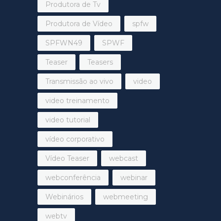
Produtora de Tv
Produtora de Vídeo
spfw
SPFWN49
SPWF
Teaser
Teasers
Transmissão ao vivo
video
video treinamento
video tutorial
vídeo corporativo
Vídeo Teaser
webcast
webconferência
webinar
Webinários
webmeeting
webtv