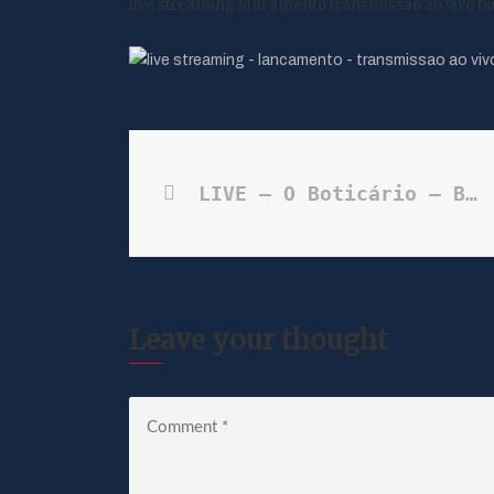
live streaming lancamento transmissao ao vivo bo
LIVE – O Boticário – Boticollection – Preta Gil
Leave your thought