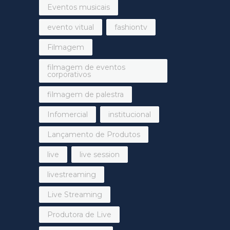
Eventos musicais
evento vitual
fashiontv
Filmagem
filmagem de eventos
corporativos
filmagem de palestra
Infomercial
institucional
Lançamento de Produtos
live
live session
livestreaming
Live Streaming
Produtora de Live