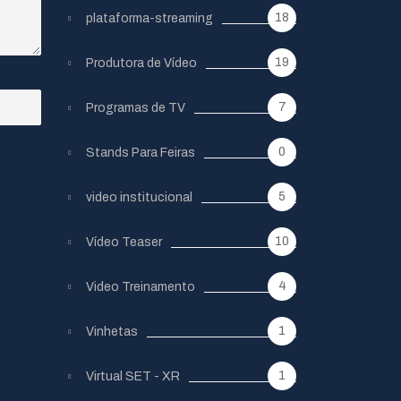
18
plataforma-streaming
19
Produtora de Vídeo
7
Programas de TV
0
Stands Para Feiras
5
video institucional
10
Vídeo Teaser
4
Video Treinamento
1
Vinhetas
1
Virtual SET - XR