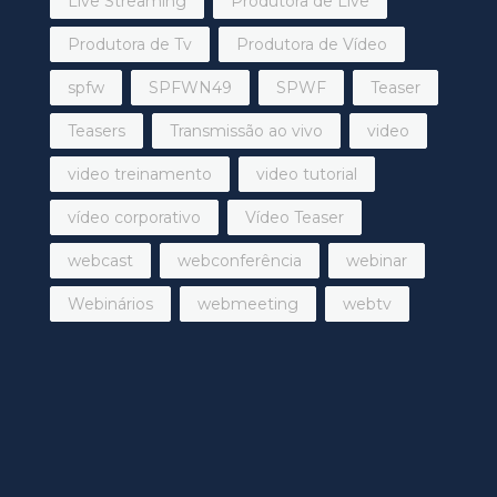
Live Streaming
Produtora de Live
Produtora de Tv
Produtora de Vídeo
spfw
SPFWN49
SPWF
Teaser
Teasers
Transmissão ao vivo
video
video treinamento
video tutorial
vídeo corporativo
Vídeo Teaser
webcast
webconferência
webinar
Webinários
webmeeting
webtv