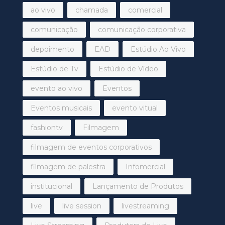
ao vivo
chamada
comercial
comunicação
comunicação corporativa
depoimento
EAD
Estúdio Ao Vivo
Estúdio de Tv
Estúdio de Vídeo
evento ao vivo
Eventos
Eventos musicais
evento vitual
fashiontv
Filmagem
filmagem de eventos corporativos
filmagem de palestra
Infomercial
institucional
Lançamento de Produtos
live
live session
livestreaming