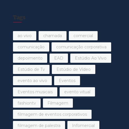
Tags
ao vivo
chamada
comercial
comunicação
comunicação corporativa
depoimento
EAD
Estúdio Ao Vivo
Estúdio de Tv
Estúdio de Vídeo
evento ao vivo
Eventos
Eventos musicais
evento vitual
fashiontv
Filmagem
filmagem de eventos corporativos
filmagem de palestra
Infomercial