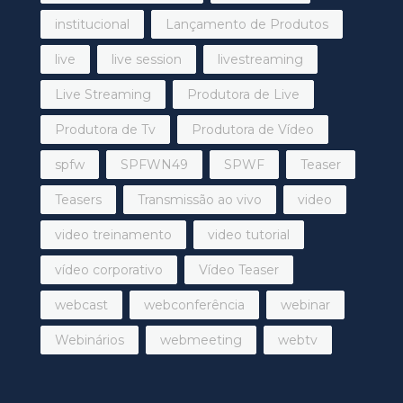
institucional
Lançamento de Produtos
live
live session
livestreaming
Live Streaming
Produtora de Live
Produtora de Tv
Produtora de Vídeo
spfw
SPFWN49
SPWF
Teaser
Teasers
Transmissão ao vivo
video
video treinamento
video tutorial
vídeo corporativo
Vídeo Teaser
webcast
webconferência
webinar
Webinários
webmeeting
webtv