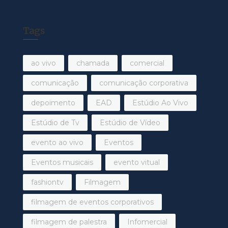
Tags
ao vivo
chamada
comercial
comunicação
comunicação corporativa
depoimento
EAD
Estúdio Ao Vivo
Estúdio de Tv
Estúdio de Vídeo
evento ao vivo
Eventos
Eventos musicais
evento vitual
fashiontv
Filmagem
filmagem de eventos corporativos
filmagem de palestra
Infomercial