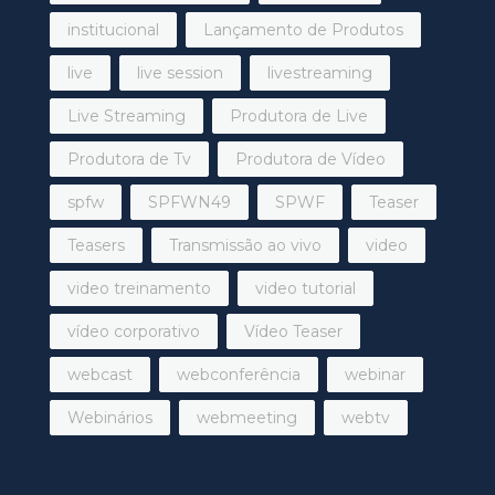
institucional
Lançamento de Produtos
live
live session
livestreaming
Live Streaming
Produtora de Live
Produtora de Tv
Produtora de Vídeo
spfw
SPFWN49
SPWF
Teaser
Teasers
Transmissão ao vivo
video
video treinamento
video tutorial
vídeo corporativo
Vídeo Teaser
webcast
webconferência
webinar
Webinários
webmeeting
webtv