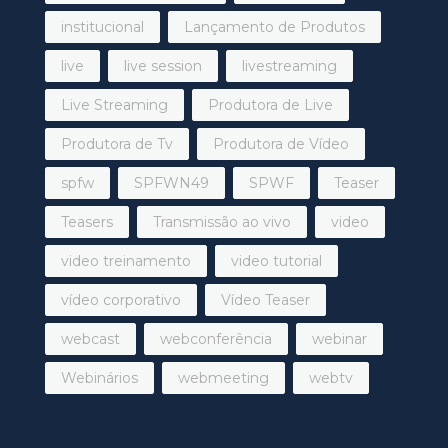
institucional
Lançamento de Produtos
live
live session
livestreaming
Live Streaming
Produtora de Live
Produtora de Tv
Produtora de Vídeo
spfw
SPFWN49
SPWF
Teaser
Teasers
Transmissão ao vivo
video
video treinamento
video tutorial
vídeo corporativo
Vídeo Teaser
webcast
webconferência
webinar
Webinários
webmeeting
webtv