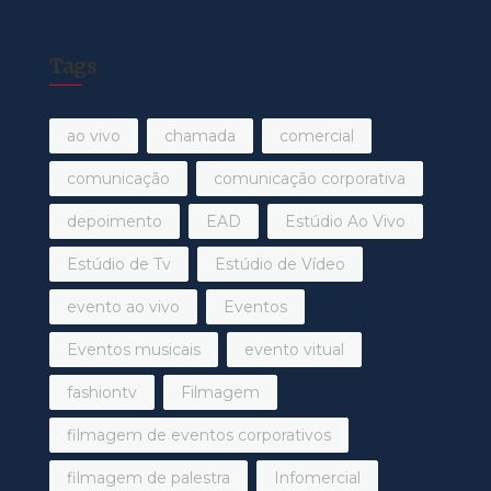
Tags
ao vivo
chamada
comercial
comunicação
comunicação corporativa
depoimento
EAD
Estúdio Ao Vivo
Estúdio de Tv
Estúdio de Vídeo
evento ao vivo
Eventos
Eventos musicais
evento vitual
fashiontv
Filmagem
filmagem de eventos corporativos
filmagem de palestra
Infomercial