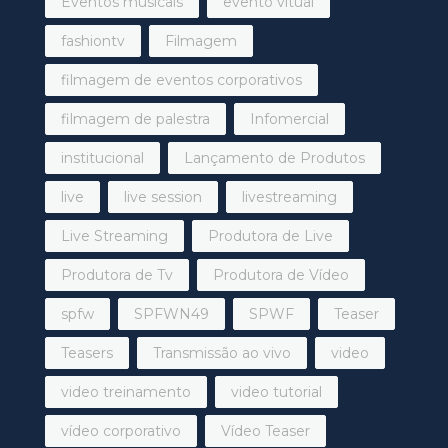
Eventos musicais
evento vitual
fashiontv
Filmagem
filmagem de eventos corporativos
filmagem de palestra
Infomercial
institucional
Lançamento de Produtos
live
live session
livestreaming
Live Streaming
Produtora de Live
Produtora de Tv
Produtora de Vídeo
spfw
SPFWN49
SPWF
Teaser
Teasers
Transmissão ao vivo
video
video treinamento
video tutorial
vídeo corporativo
Vídeo Teaser