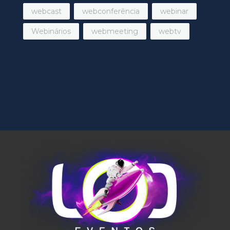
webcast
webconferência
webinar
Webinários
webmeeting
webtv