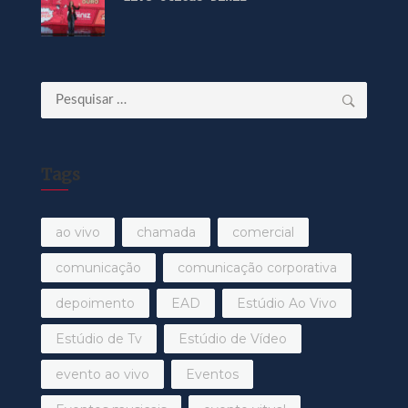
Pesquisar
por:
Tags
ao vivo
chamada
comercial
comunicação
comunicação corporativa
depoimento
EAD
Estúdio Ao Vivo
Estúdio de Tv
Estúdio de Vídeo
evento ao vivo
Eventos