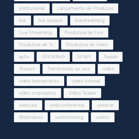
institucional
Lançamento de Produtos
live
live session
livestreaming
Live Streaming
Produtora de Live
Produtora de Tv
Produtora de Vídeo
spfw
SPFWN49
SPWF
Teaser
Teasers
Transmissão ao vivo
video
video treinamento
video tutorial
vídeo corporativo
Vídeo Teaser
webcast
webconferência
webinar
Webinários
webmeeting
webtv