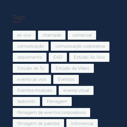
Tags
ao vivo
chamada
comercial
comunicação
comunicação corporativa
depoimento
EAD
Estúdio Ao Vivo
Estúdio de Tv
Estúdio de Vídeo
evento ao vivo
Eventos
Eventos musicais
evento vitual
fashiontv
Filmagem
filmagem de eventos corporativos
filmagem de palestra
Infomercial