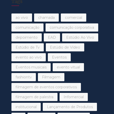
Tags
ao vivo
chamada
comercial
comunicação
comunicação corporativa
depoimento
EAD
Estúdio Ao Vivo
Estúdio de Tv
Estúdio de Vídeo
evento ao vivo
Eventos
Eventos musicais
evento vitual
fashiontv
Filmagem
filmagem de eventos corporativos
filmagem de palestra
Infomercial
institucional
Lançamento de Produtos