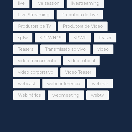
live
live session
livestreaming
Live Streaming
Produtora de Live
Produtora de Tv
Produtora de Vídeo
spfw
SPFWN49
SPWF
Teaser
Teasers
Transmissão ao vivo
video
video treinamento
video tutorial
vídeo corporativo
Vídeo Teaser
webcast
webconferência
webinar
Webinários
webmeeting
webtv