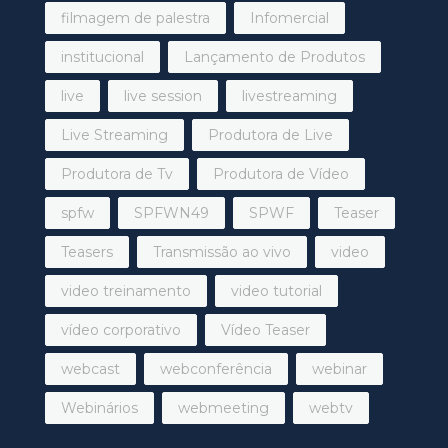
filmagem de palestra
Infomercial
institucional
Lançamento de Produtos
live
live session
livestreaming
Live Streaming
Produtora de Live
Produtora de Tv
Produtora de Vídeo
spfw
SPFWN49
SPWF
Teaser
Teasers
Transmissão ao vivo
video
video treinamento
video tutorial
vídeo corporativo
Vídeo Teaser
webcast
webconferência
webinar
Webinários
webmeeting
webtv