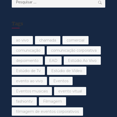
Pesquisar
por:
Tags
ao vivo
chamada
comercial
comunicação
comunicação corporativa
depoimento
EAD
Estúdio Ao Vivo
Estúdio de Tv
Estúdio de Vídeo
evento ao vivo
Eventos
Eventos musicais
evento vitual
fashiontv
Filmagem
filmagem de eventos corporativos