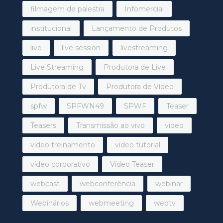
filmagem de palestra
Infomercial
institucional
Lançamento de Produtos
live
live session
livestreaming
Live Streaming
Produtora de Live
Produtora de Tv
Produtora de Vídeo
spfw
SPFWN49
SPWF
Teaser
Teasers
Transmissão ao vivo
video
video treinamento
video tutorial
vídeo corporativo
Vídeo Teaser
webcast
webconferência
webinar
Webinários
webmeeting
webtv