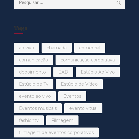
Pesquisar
por:
Tags
ao vivo
chamada
comercial
comunicação
comunicação corporativa
depoimento
EAD
Estúdio Ao Vivo
Estúdio de Tv
Estúdio de Vídeo
evento ao vivo
Eventos
Eventos musicais
evento vitual
fashiontv
Filmagem
filmagem de eventos corporativos