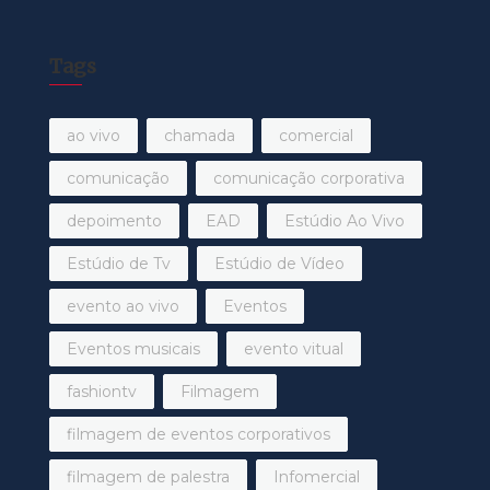
Tags
ao vivo
chamada
comercial
comunicação
comunicação corporativa
depoimento
EAD
Estúdio Ao Vivo
Estúdio de Tv
Estúdio de Vídeo
evento ao vivo
Eventos
Eventos musicais
evento vitual
fashiontv
Filmagem
filmagem de eventos corporativos
filmagem de palestra
Infomercial