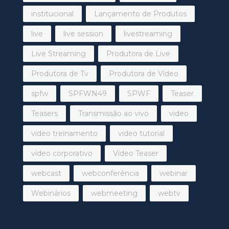
institucional
Lançamento de Produtos
live
live session
livestreaming
Live Streaming
Produtora de Live
Produtora de Tv
Produtora de Vídeo
spfw
SPFWN49
SPWF
Teaser
Teasers
Transmissão ao vivo
video
video treinamento
video tutorial
vídeo corporativo
Vídeo Teaser
webcast
webconferência
webinar
Webinários
webmeeting
webtv