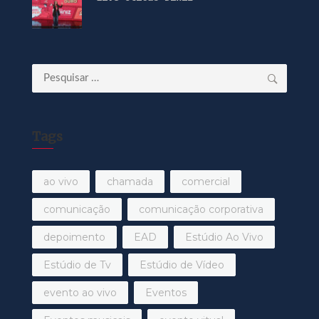
Pesquisar
por:
Tags
ao vivo
chamada
comercial
comunicação
comunicação corporativa
depoimento
EAD
Estúdio Ao Vivo
Estúdio de Tv
Estúdio de Vídeo
evento ao vivo
Eventos