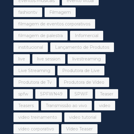
Eventos musicais
evento vitual
fashiontv
Filmagem
filmagem de eventos corporativos
filmagem de palestra
Infomercial
institucional
Lançamento de Produtos
live
live session
livestreaming
Live Streaming
Produtora de Live
Produtora de Tv
Produtora de Vídeo
spfw
SPFWN49
SPWF
Teaser
Teasers
Transmissão ao vivo
video
video treinamento
video tutorial
vídeo corporativo
Vídeo Teaser