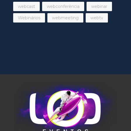
webcast
webconferência
webinar
Webinários
webmeeting
webtv