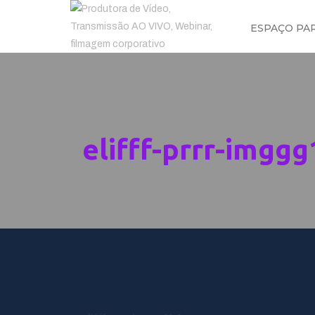
ESPAÇO PA
elifff-prrr-imggg