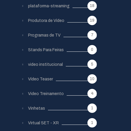
18
plataforma-streaming
19
Produtora de Vídeo
7
Programas de TV
0
Stands Para Feiras
5
video institucional
10
Vídeo Teaser
4
Video Treinamento
1
Vinhetas
1
Virtual SET - XR