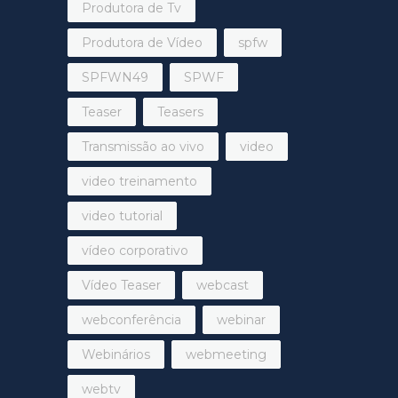
Produtora de Tv
Produtora de Vídeo
spfw
SPFWN49
SPWF
Teaser
Teasers
Transmissão ao vivo
video
video treinamento
video tutorial
vídeo corporativo
Vídeo Teaser
webcast
webconferência
webinar
Webinários
webmeeting
webtv