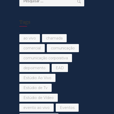
por:
Tags
ao vivo
chamada
comercial
comunicação
comunicação corporativa
depoimento
EAD
Estúdio Ao Vivo
Estúdio de Tv
Estúdio de Vídeo
evento ao vivo
Eventos