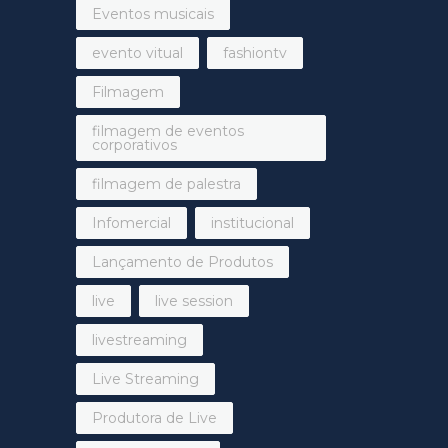
Eventos musicais
evento vitual
fashiontv
Filmagem
filmagem de eventos
corporativos
filmagem de palestra
Infomercial
institucional
Lançamento de Produtos
live
live session
livestreaming
Live Streaming
Produtora de Live