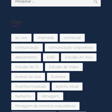
por:
Tags
ao vivo
chamada
comercial
comunicação
comunicação corporativa
depoimento
EAD
Estúdio Ao Vivo
Estúdio de Tv
Estúdio de Vídeo
evento ao vivo
Eventos
Eventos musicais
evento vitual
fashiontv
Filmagem
filmagem de eventos corporativos