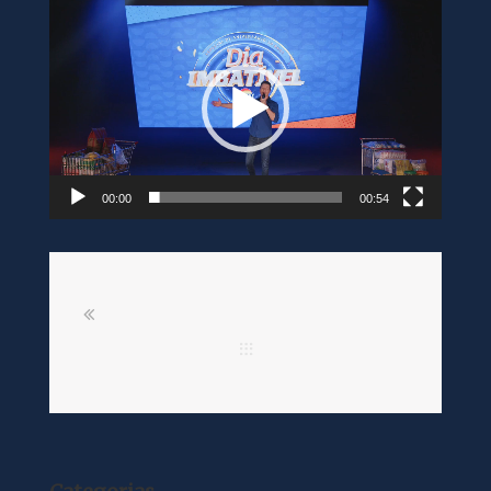
Tocador
de
vídeo
00:00
00:54