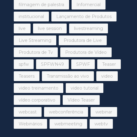
filmagem de palestra
Infomercial
institucional
Lançamento de Produtos
live
live session
livestreaming
Live Streaming
Produtora de Live
Produtora de Tv
Produtora de Vídeo
spfw
SPFWN49
SPWF
Teaser
Teasers
Transmissão ao vivo
video
video treinamento
video tutorial
vídeo corporativo
Vídeo Teaser
webcast
webconferência
webinar
Webinários
webmeeting
webtv