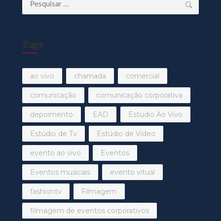
Pesquisar
por:
Tags
ao vivo
chamada
comercial
comunicação
comunicação corporativa
depoimento
EAD
Estúdio Ao Vivo
Estúdio de Tv
Estúdio de Vídeo
evento ao vivo
Eventos
Eventos musicais
evento vitual
fashiontv
Filmagem
filmagem de eventos corporativos