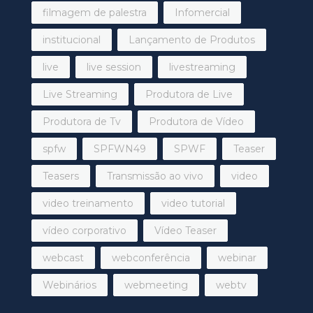
filmagem de palestra
Infomercial
institucional
Lançamento de Produtos
live
live session
livestreaming
Live Streaming
Produtora de Live
Produtora de Tv
Produtora de Vídeo
spfw
SPFWN49
SPWF
Teaser
Teasers
Transmissão ao vivo
video
video treinamento
video tutorial
vídeo corporativo
Vídeo Teaser
webcast
webconferência
webinar
Webinários
webmeeting
webtv