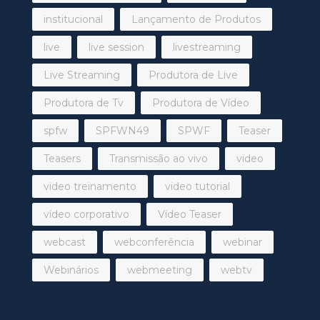
institucional
Lançamento de Produtos
live
live session
livestreaming
Live Streaming
Produtora de Live
Produtora de Tv
Produtora de Vídeo
spfw
SPFWN49
SPWF
Teaser
Teasers
Transmissão ao vivo
video
video treinamento
video tutorial
vídeo corporativo
Vídeo Teaser
webcast
webconferência
webinar
Webinários
webmeeting
webtv