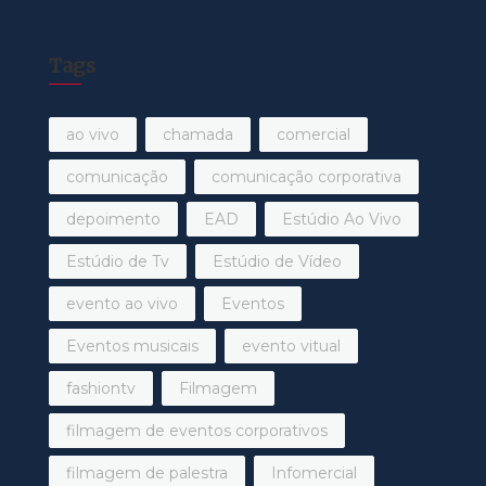
Tags
ao vivo
chamada
comercial
comunicação
comunicação corporativa
depoimento
EAD
Estúdio Ao Vivo
Estúdio de Tv
Estúdio de Vídeo
evento ao vivo
Eventos
Eventos musicais
evento vitual
fashiontv
Filmagem
filmagem de eventos corporativos
filmagem de palestra
Infomercial