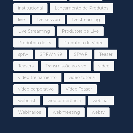
institucional
Lançamento de Produtos
live
live session
livestreaming
Live Streaming
Produtora de Live
Produtora de Tv
Produtora de Vídeo
spfw
SPFWN49
SPWF
Teaser
Teasers
Transmissão ao vivo
video
video treinamento
video tutorial
vídeo corporativo
Vídeo Teaser
webcast
webconferência
webinar
Webinários
webmeeting
webtv