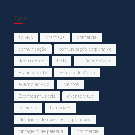
Tags
ao vivo
chamada
comercial
comunicação
comunicação corporativa
depoimento
EAD
Estúdio Ao Vivo
Estúdio de Tv
Estúdio de Vídeo
evento ao vivo
Eventos
Eventos musicais
evento vitual
fashiontv
Filmagem
filmagem de eventos corporativos
filmagem de palestra
Infomercial