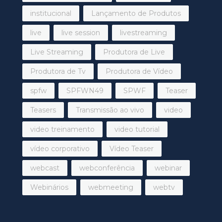
institucional
Lançamento de Produtos
live
live session
livestreaming
Live Streaming
Produtora de Live
Produtora de Tv
Produtora de Vídeo
spfw
SPFWN49
SPWF
Teaser
Teasers
Transmissão ao vivo
video
video treinamento
video tutorial
vídeo corporativo
Vídeo Teaser
webcast
webconferência
webinar
Webinários
webmeeting
webtv