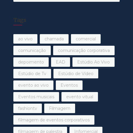
por:
Tags
ao vivo
chamada
comercial
comunicação
comunicação corporativa
depoimento
EAD
Estúdio Ao Vivo
Estúdio de Tv
Estúdio de Vídeo
evento ao vivo
Eventos
Eventos musicais
evento vitual
fashiontv
Filmagem
filmagem de eventos corporativos
filmagem de palestra
Infomercial