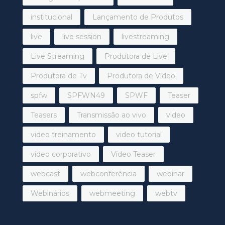
institucional
Lançamento de Produtos
live
live session
livestreaming
Live Streaming
Produtora de Live
Produtora de Tv
Produtora de Vídeo
spfw
SPFWN49
SPWF
Teaser
Teasers
Transmissão ao vivo
video
video treinamento
video tutorial
vídeo corporativo
Vídeo Teaser
webcast
webconferência
webinar
Webinários
webmeeting
webtv