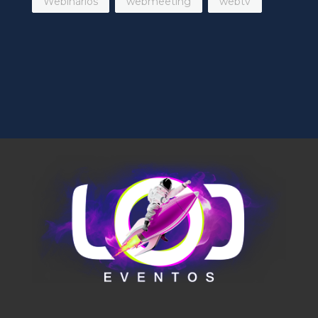
Webinários
webmeeting
webtv