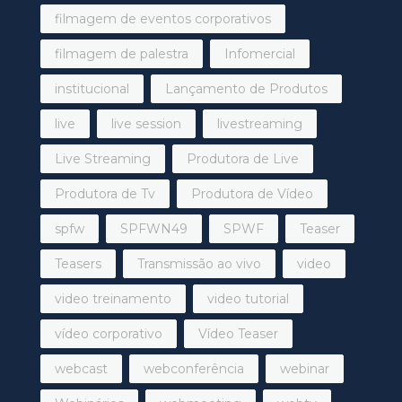
filmagem de eventos corporativos
filmagem de palestra
Infomercial
institucional
Lançamento de Produtos
live
live session
livestreaming
Live Streaming
Produtora de Live
Produtora de Tv
Produtora de Vídeo
spfw
SPFWN49
SPWF
Teaser
Teasers
Transmissão ao vivo
video
video treinamento
video tutorial
vídeo corporativo
Vídeo Teaser
webcast
webconferência
webinar