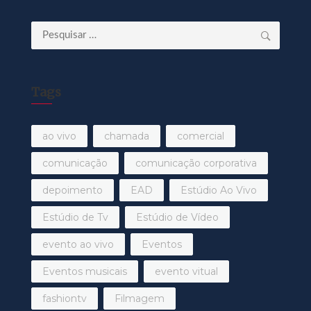
Pesquisar
por:
Tags
ao vivo
chamada
comercial
comunicação
comunicação corporativa
depoimento
EAD
Estúdio Ao Vivo
Estúdio de Tv
Estúdio de Vídeo
evento ao vivo
Eventos
Eventos musicais
evento vitual
fashiontv
Filmagem