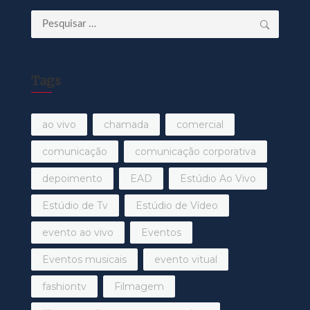
Pesquisar
por:
Tags
ao vivo
chamada
comercial
comunicação
comunicação corporativa
depoimento
EAD
Estúdio Ao Vivo
Estúdio de Tv
Estúdio de Vídeo
evento ao vivo
Eventos
Eventos musicais
evento vitual
fashiontv
Filmagem