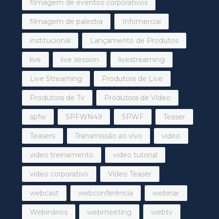
filmagem de eventos corporativos
filmagem de palestra
Infomercial
institucional
Lançamento de Produtos
live
live session
livestreaming
Live Streaming
Produtora de Live
Produtora de Tv
Produtora de Vídeo
spfw
SPFWN49
SPWF
Teaser
Teasers
Transmissão ao vivo
video
video treinamento
video tutorial
vídeo corporativo
Vídeo Teaser
webcast
webconferência
webinar
Webinários
webmeeting
webtv