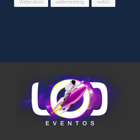
Webinários
webmeeting
webtv