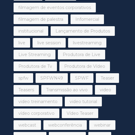
filmagem de eventos corporativos
filmagem de palestra
Infomercial
institucional
Lançamento de Produtos
live
live session
livestreaming
Live Streaming
Produtora de Live
Produtora de Tv
Produtora de Vídeo
spfw
SPFWN49
SPWF
Teaser
Teasers
Transmissão ao vivo
video
video treinamento
video tutorial
vídeo corporativo
Vídeo Teaser
webcast
webconferência
webinar