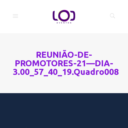
REUNIÃO-DE-
PROMOTORES-21—DIA-
3.00_57_40_19.Quadro008