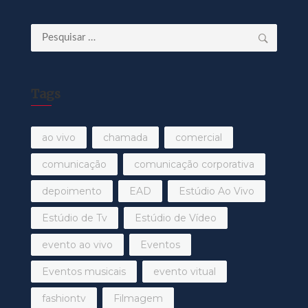
Pesquisar
por:
Tags
ao vivo
chamada
comercial
comunicação
comunicação corporativa
depoimento
EAD
Estúdio Ao Vivo
Estúdio de Tv
Estúdio de Vídeo
evento ao vivo
Eventos
Eventos musicais
evento vitual
fashiontv
Filmagem