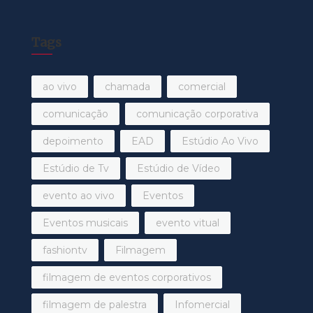
Tags
ao vivo
chamada
comercial
comunicação
comunicação corporativa
depoimento
EAD
Estúdio Ao Vivo
Estúdio de Tv
Estúdio de Vídeo
evento ao vivo
Eventos
Eventos musicais
evento vitual
fashiontv
Filmagem
filmagem de eventos corporativos
filmagem de palestra
Infomercial