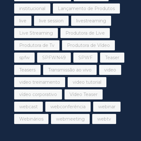
institucional
Lançamento de Produtos
live
live session
livestreaming
Live Streaming
Produtora de Live
Produtora de Tv
Produtora de Vídeo
spfw
SPFWN49
SPWF
Teaser
Teasers
Transmissão ao vivo
video
video treinamento
video tutorial
vídeo corporativo
Vídeo Teaser
webcast
webconferência
webinar
Webinários
webmeeting
webtv