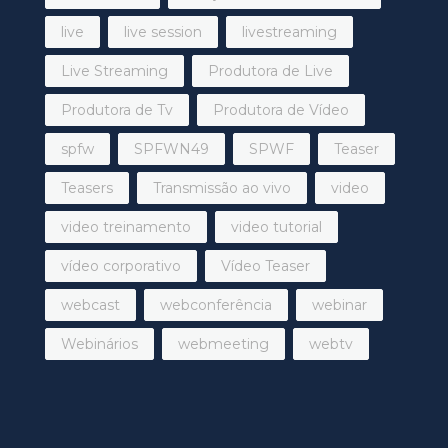
live
live session
livestreaming
Live Streaming
Produtora de Live
Produtora de Tv
Produtora de Vídeo
spfw
SPFWN49
SPWF
Teaser
Teasers
Transmissão ao vivo
video
video treinamento
video tutorial
vídeo corporativo
Vídeo Teaser
webcast
webconferência
webinar
Webinários
webmeeting
webtv