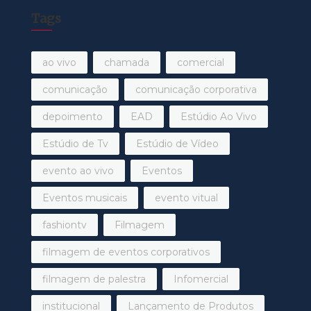
Tags
ao vivo
chamada
comercial
comunicação
comunicação corporativa
depoimento
EAD
Estúdio Ao Vivo
Estúdio de Tv
Estúdio de Vídeo
evento ao vivo
Eventos
Eventos musicais
evento vitual
fashiontv
Filmagem
filmagem de eventos corporativos
filmagem de palestra
Infomercial
institucional
Lançamento de Produtos