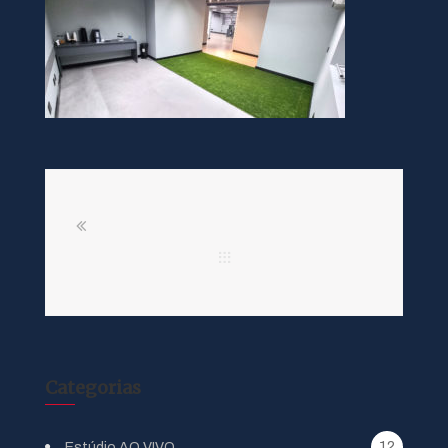
Categorias
12
Estúdio AO VIVO