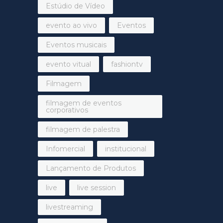
Estúdio de Vídeo
evento ao vivo
Eventos
Eventos musicais
evento vitual
fashiontv
Filmagem
filmagem de eventos
corporativos
filmagem de palestra
Infomercial
institucional
Lançamento de Produtos
live
live session
livestreaming