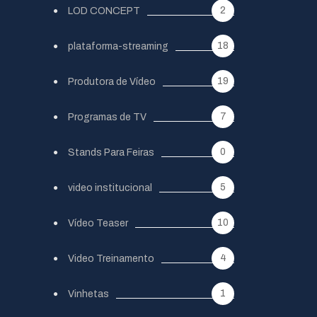
2
LOD CONCEPT
18
plataforma-streaming
19
Produtora de Vídeo
7
Programas de TV
0
Stands Para Feiras
5
video institucional
10
Vídeo Teaser
4
Video Treinamento
1
Vinhetas