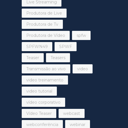
Live Streaming
Produtora de Live
Produtora de Tv
Produtora de Vídeo
spfw
SPFWN49
SPWF
Teaser
Teasers
Transmissão ao vivo
video
video treinamento
video tutorial
vídeo corporativo
Vídeo Teaser
webcast
webconferência
webinar