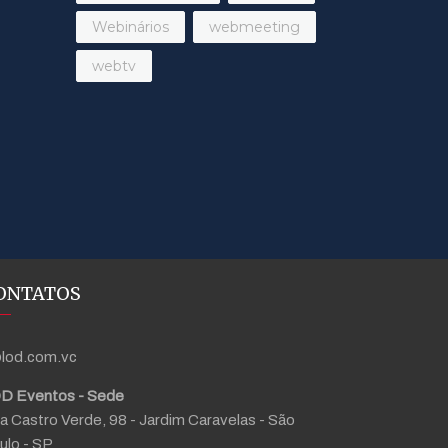
Webinários
webmeeting
webtv
ONTATOS
lod.com.vc
D Eventos - Sede
a Castro Verde, 98 - Jardim Caravelas - São
ulo - SP