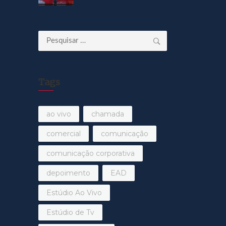
Pesquisar
por:
Tags
ao vivo
chamada
comercial
comunicação
comunicação corporativa
depoimento
EAD
Estúdio Ao Vivo
Estúdio de Tv