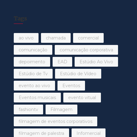
Tags
ao vivo
chamada
comercial
comunicação
comunicação corporativa
depoimento
EAD
Estúdio Ao Vivo
Estúdio de Tv
Estúdio de Vídeo
evento ao vivo
Eventos
Eventos musicais
evento vitual
fashiontv
Filmagem
filmagem de eventos corporativos
filmagem de palestra
Infomercial