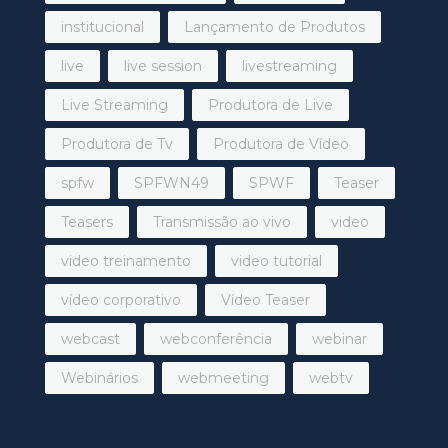
institucional
Lançamento de Produtos
live
live session
livestreaming
Live Streaming
Produtora de Live
Produtora de Tv
Produtora de Vídeo
spfw
SPFWN49
SPWF
Teaser
Teasers
Transmissão ao vivo
video
video treinamento
video tutorial
vídeo corporativo
Vídeo Teaser
webcast
webconferência
webinar
Webinários
webmeeting
webtv