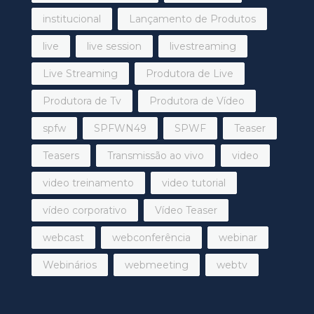
institucional
Lançamento de Produtos
live
live session
livestreaming
Live Streaming
Produtora de Live
Produtora de Tv
Produtora de Vídeo
spfw
SPFWN49
SPWF
Teaser
Teasers
Transmissão ao vivo
video
video treinamento
video tutorial
vídeo corporativo
Vídeo Teaser
webcast
webconferência
webinar
Webinários
webmeeting
webtv