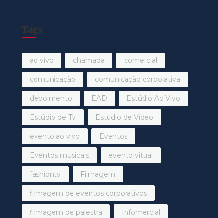
Tags
ao vivo
chamada
comercial
comunicação
comunicação corporativa
depoimento
EAD
Estúdio Ao Vivo
Estúdio de Tv
Estúdio de Vídeo
evento ao vivo
Eventos
Eventos musicais
evento vitual
fashiontv
Filmagem
filmagem de eventos corporativos
filmagem de palestra
Infomercial