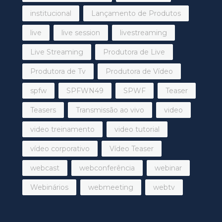
institucional
Lançamento de Produtos
live
live session
livestreaming
Live Streaming
Produtora de Live
Produtora de Tv
Produtora de Vídeo
spfw
SPFWN49
SPWF
Teaser
Teasers
Transmissão ao vivo
video
video treinamento
video tutorial
vídeo corporativo
Vídeo Teaser
webcast
webconferência
webinar
Webinários
webmeeting
webtv