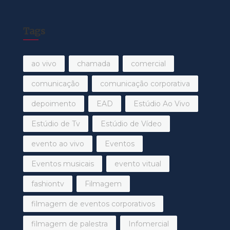
Tags
ao vivo
chamada
comercial
comunicação
comunicação corporativa
depoimento
EAD
Estúdio Ao Vivo
Estúdio de Tv
Estúdio de Vídeo
evento ao vivo
Eventos
Eventos musicais
evento vitual
fashiontv
Filmagem
filmagem de eventos corporativos
filmagem de palestra
Infomercial