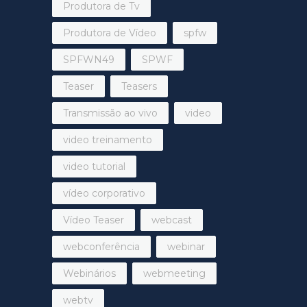
Produtora de Tv
Produtora de Vídeo
spfw
SPFWN49
SPWF
Teaser
Teasers
Transmissão ao vivo
video
video treinamento
video tutorial
vídeo corporativo
Vídeo Teaser
webcast
webconferência
webinar
Webinários
webmeeting
webtv