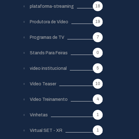
18
plataforma-streaming
19
Produtora de Vídeo
7
Programas de TV
0
Stands Para Feiras
5
video institucional
10
Vídeo Teaser
4
Video Treinamento
1
Vinhetas
1
Virtual SET - XR