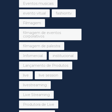
Eventos musicais
evento vitual
fashiontv
Filmagem
filmagem de eventos
corporativos
filmagem de palestra
Infomercial
institucional
Lançamento de Produtos
live
live session
livestreaming
Live Streaming
Produtora de Live