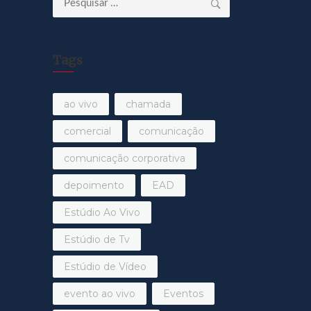
por:
Tags
ao vivo
chamada
comercial
comunicação
comunicação corporativa
depoimento
EAD
Estúdio Ao Vivo
Estúdio de Tv
Estúdio de Vídeo
evento ao vivo
Eventos