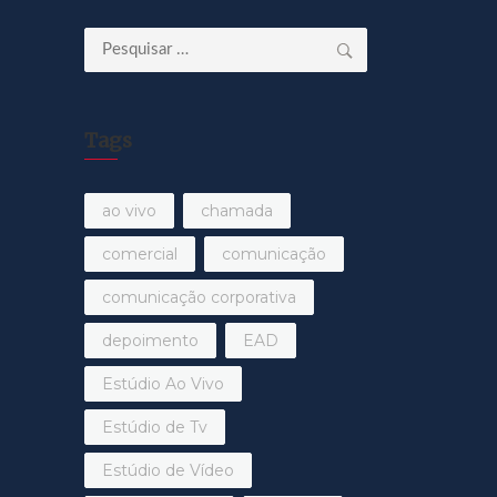
Pesquisar
por:
Tags
ao vivo
chamada
comercial
comunicação
comunicação corporativa
depoimento
EAD
Estúdio Ao Vivo
Estúdio de Tv
Estúdio de Vídeo