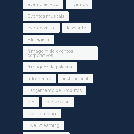
evento ao vivo
Eventos
Eventos musicais
evento vitual
fashiontv
Filmagem
filmagem de eventos
corporativos
filmagem de palestra
Infomercial
institucional
Lançamento de Produtos
live
live session
livestreaming
Live Streaming