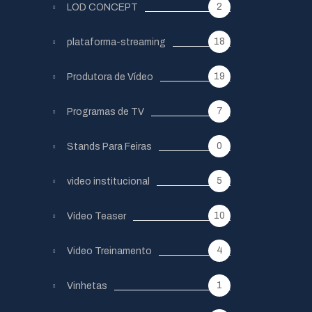
2
LOD CONCEPT
18
plataforma-streaming
19
Produtora de Vídeo
7
Programas de TV
0
Stands Para Feiras
5
video institucional
10
Vídeo Teaser
4
Video Treinamento
1
Vinhetas