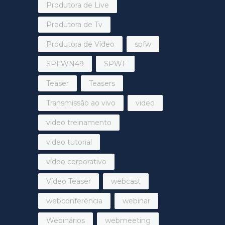
Produtora de Live
Produtora de Tv
Produtora de Vídeo
spfw
SPFWN49
SPWF
Teaser
Teasers
Transmissão ao vivo
video
video treinamento
video tutorial
vídeo corporativo
Vídeo Teaser
webcast
webconferência
webinar
Webinários
webmeeting